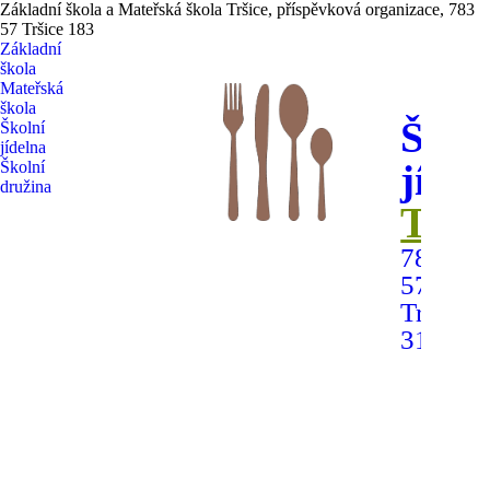
Základní škola a Mateřská škola Tršice, příspěvková organizace, 783
57 Tršice 183
Základní
škola
Mateřská
škola
Škol
Školní
jídelna
jíde
Školní
družina
Trši
783
57
Tršice
314