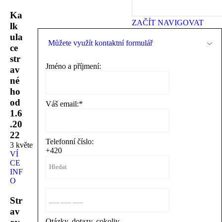
Ka
ZAČÍT NAVIGOVAT
lk
ula
Můžete využít kontaktní formulář
ce
str
Jméno a příjmení:
av
né
ho
od
Váš email:
*
1.6
.20
22
Telefonní číslo:
3 květen 2022
+420
VÍ
CE
INF
O
Str
av
Otázky, dotazy, cokoliv...