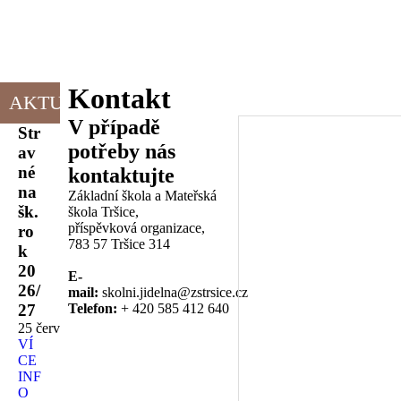
Kontakt
AKTUALITY
V případě
Str
potřeby nás
av
né
kontaktujte
na
Základní škola a Mateřská
šk.
škola Tršice,
příspěvková organizace,
ro
783 57 Tršice 314
k
20
E-
26/
mail:
skolni.jidelna@zstrsice.cz
27
Telefon:
+ 420 585 412 640
25 červen 2026
VÍ
CE
INF
O