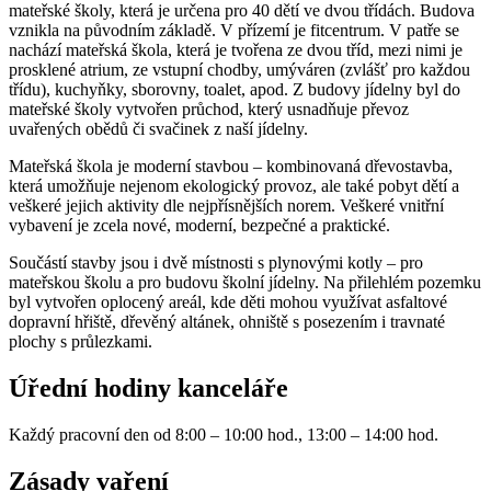
mateřské školy, která je určena pro 40 dětí ve dvou třídách. Budova
vznikla na původním základě. V přízemí je fitcentrum. V patře se
nachází mateřská škola, která je tvořena ze dvou tříd, mezi nimi je
prosklené atrium, ze vstupní chodby, umýváren (zvlášť pro každou
třídu), kuchyňky, sborovny, toalet, apod. Z budovy jídelny byl do
mateřské školy vytvořen průchod, který usnadňuje převoz
uvařených obědů či svačinek z naší jídelny.
Mateřská škola je moderní stavbou – kombinovaná dřevostavba,
která umožňuje nejenom ekologický provoz, ale také pobyt dětí a
veškeré jejich aktivity dle nejpřísnějších norem. Veškeré vnitřní
vybavení je zcela nové, moderní, bezpečné a praktické.
Součástí stavby jsou i dvě místnosti s plynovými kotly – pro
mateřskou školu a pro budovu školní jídelny. Na přilehlém pozemku
byl vytvořen oplocený areál, kde děti mohou využívat asfaltové
dopravní hřiště, dřevěný altánek, ohniště s posezením i travnaté
plochy s průlezkami.
Úřední hodiny kanceláře
Každý pracovní den od 8:00 – 10:00 hod., 13:00 – 14:00 hod.
Zásady vaření