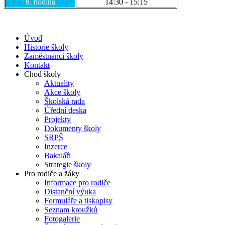
8. hodina
14:30 - 15:15
Úvod
Historie školy
Zaměstnanci školy
Kontakt
Chod školy
Aktuality
Akce školy
Školská rada
Úřední deska
Projekty
Dokumenty školy
SRPŠ
Inzerce
Bakaláři
Strategie školy
Pro rodiče a žáky
Informace pro rodiče
Distanční výuka
Formuláře a tiskopisy
Seznam kroužků
Fotogalerie