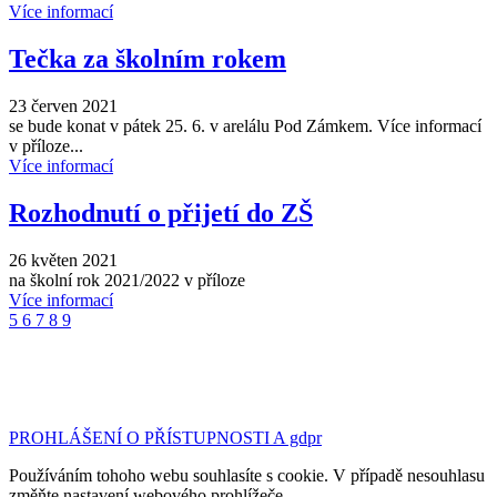
Více informací
Tečka za školním rokem
23 červen 2021
se bude konat v pátek 25. 6. v arelálu Pod Zámkem. Více informací
v příloze...
Více informací
Rozhodnutí o přijetí do ZŠ
26 květen 2021
na školní rok 2021/2022 v příloze
Více informací
5
6
7
8
9
©2023 Základní škola a Mateřská škola Tršice | design
& kód:
Bc. Petr Hubáček - webujchytre.cz
PROHLÁŠENÍ O PŘÍSTUPNOSTI A gdpr
Používáním tohoho webu souhlasíte s cookie. V případě nesouhlasu
změňte nastavení webového prohlížeče.