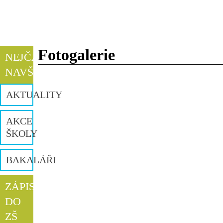
Fotogalerie
NEJČASTĚJI
NAVŠTĚVOVANÉ
AKTUALITY
AKCE
ŠKOLY
BAKALÁŘI
ZÁPIS
DO
ZŠ