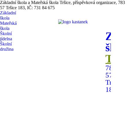
Základní škola a Mateřská škola Tršice, příspěvková organizace, 783
57 Tršice 183, IČ: 731 84 675
Základní
škola
Mateřská
škola
Zákl
Školní
jídelna
škol
Školní
družina
Trši
783
57
Tršice
183