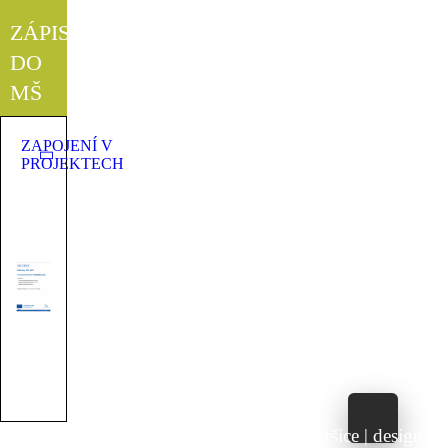
ZÁPIS
DO
MŠ
ZAPOJENÍ V
PROJEKTECH
©2023 Základní škola a Mateřská škola Tršice | design &