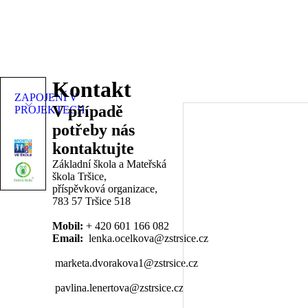
Kontakt
ZAPOJENÍ V
V případě
PROJEKTECH
potřeby nás
kontaktujte
Základní škola a Mateřská
škola Tršice,
příspěvková organizace,
783 57 Tršice 518
Mobil:
+ 420 601 166 082
Email:
lenka.ocelkova@zstrsice.cz
marketa.dvorakova1@zstrsice.cz
pavlina.lenertova@zstrsice.cz