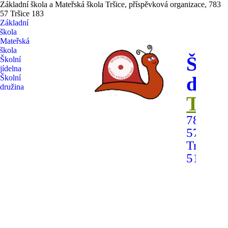
Základní škola a Mateřská škola Tršice, příspěvková organizace, 783
57 Tršice 183
Základní
škola
Mateřská
škola
Škol
Školní
jídelna
druž
Školní
družina
Trši
783
57
Tršice
518