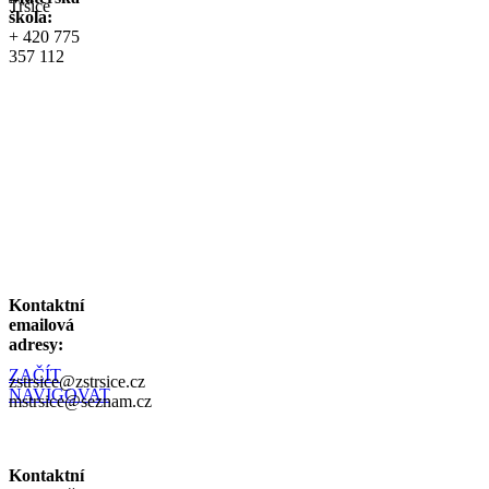
Tršice
škola:
+ 420 775
357 112
Kontaktní
emailová
adresy:
ZAČÍT
zstrsice@zstrsice.cz
NAVIGOVAT
mstrsice@seznam.cz
Kontaktní