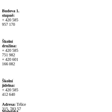
Budova 1.
stupně:
+ 420 585
957 170
Školní
družina:
+ 420 585
751 982
+ 420 601
166 082
Školní
jídelna:
+ 420 585
412 640
Adresa:
Tršice
315, 783 57
Mateřská