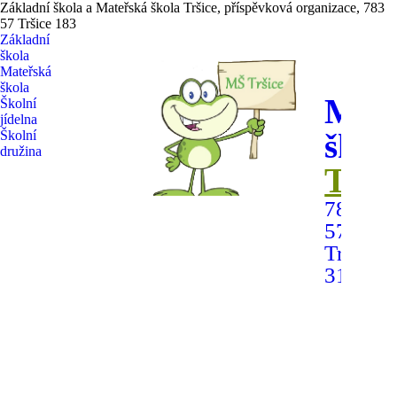
Základní škola a Mateřská škola Tršice, příspěvková organizace, 783
57 Tršice 183
Základní
škola
Mateřská
škola
Mate
Školní
jídelna
škol
Školní
družina
Trši
783
57
Tršice
315