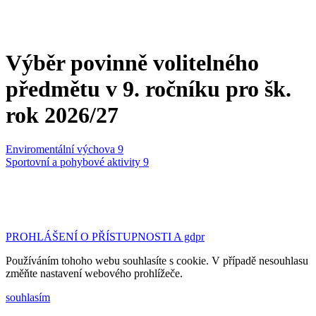
Výběr povinně volitelného
předmětu v 9. ročníku pro šk.
rok 2026/27
Enviromentální výchova 9
Sportovní a pohybové aktivity 9
©2023 Základní škola a Mateřská škola Tršice | design
& kód:
Bc. Petr Hubáček - webujchytre.cz
PROHLÁŠENÍ O PŘÍSTUPNOSTI A gdpr
Používáním tohoho webu souhlasíte s cookie. V případě nesouhlasu
změňte nastavení webového prohlížeče.
souhlasím