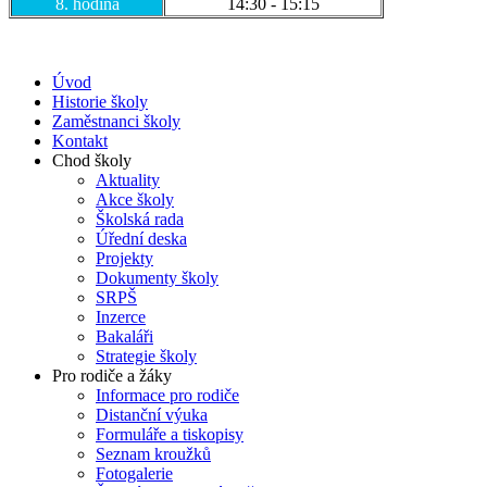
8. hodina
14:30 - 15:15
Úvod
Historie školy
Zaměstnanci školy
Kontakt
Chod školy
Aktuality
Akce školy
Školská rada
Úřední deska
Projekty
Dokumenty školy
SRPŠ
Inzerce
Bakaláři
Strategie školy
Pro rodiče a žáky
Informace pro rodiče
Distanční výuka
Formuláře a tiskopisy
Seznam kroužků
Fotogalerie