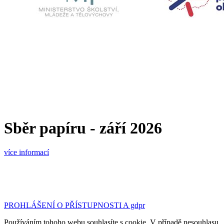
Sběr papíru - září 2026
více informací
©2023 Základní škola a Mateřská škola Tršice | design
& kód:
Bc. Petr Hubáček - webujchytre.cz
PROHLÁŠENÍ O PŘÍSTUPNOSTI A gdpr
Používáním tohoho webu souhlasíte s cookie. V případě nesouhlasu