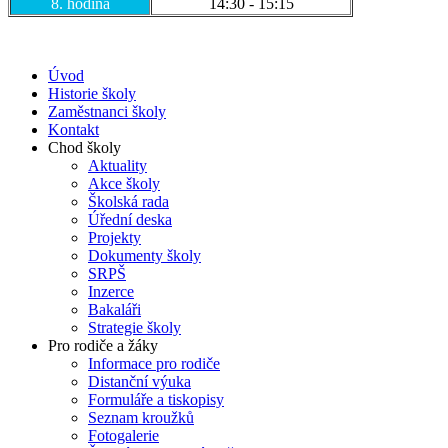
8. hodina
14:30 - 15:15
Úvod
Historie školy
Zaměstnanci školy
Kontakt
Chod školy
Aktuality
Akce školy
Školská rada
Úřední deska
Projekty
Dokumenty školy
SRPŠ
Inzerce
Bakaláři
Strategie školy
Pro rodiče a žáky
Informace pro rodiče
Distanční výuka
Formuláře a tiskopisy
Seznam kroužků
Fotogalerie