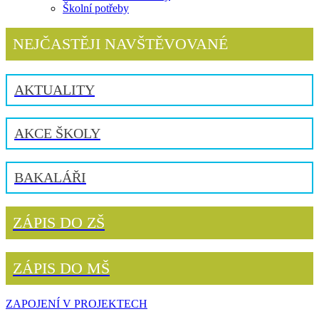
Školní potřeby
NEJČASTĚJI NAVŠTĚVOVANÉ
AKTUALITY
AKCE ŠKOLY
BAKALÁŘI
ZÁPIS DO ZŠ
ZÁPIS DO MŠ
ZAPOJENÍ V PROJEKTECH