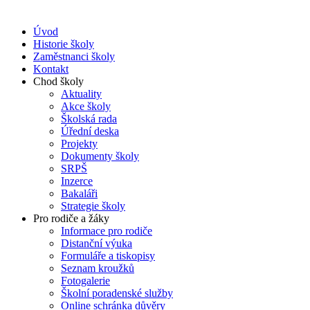
Úvod
Historie školy
Zaměstnanci školy
Kontakt
Chod školy
Aktuality
Akce školy
Školská rada
Úřední deska
Projekty
Dokumenty školy
SRPŠ
Inzerce
Bakaláři
Strategie školy
Pro rodiče a žáky
Informace pro rodiče
Distanční výuka
Formuláře a tiskopisy
Seznam kroužků
Fotogalerie
Školní poradenské služby
Online schránka důvěry