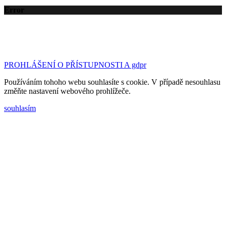
Error
©2023 Základní škola a Mateřská škola Tršice | design
& kód:
Bc. Petr Hubáček - webujchytre.cz
PROHLÁŠENÍ O PŘÍSTUPNOSTI A gdpr
Používáním tohoho webu souhlasíte s cookie. V případě nesouhlasu
změňte nastavení webového prohlížeče.
souhlasím