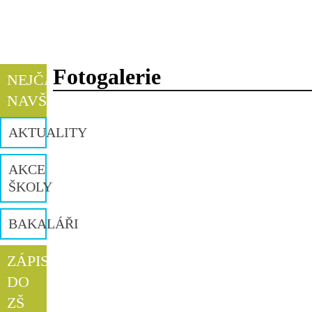
Fotogalerie
NEJČASTĚJI
NAVŠTĚVOVANÉ
AKTUALITY
AKCE
ŠKOLY
BAKALÁŘI
ZÁPIS
DO
ZŠ