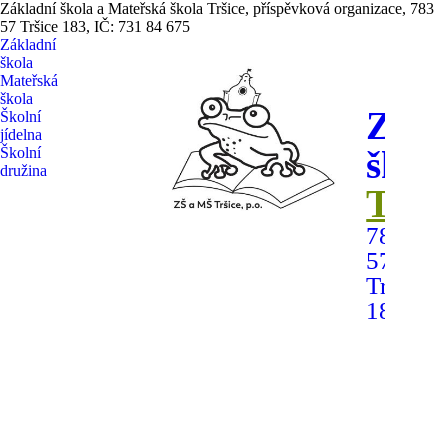
Základní škola a Mateřská škola Tršice, příspěvková organizace, 783
57 Tršice 183, IČ: 731 84 675
Základní
škola
Mateřská
škola
Zákl
Školní
jídelna
škol
Školní
družina
Trši
783
57
Tršice
183