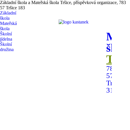
Základní škola a Mateřská škola Tršice, příspěvková organizace, 783
57 Tršice 183
Základní
škola
Mateřská
škola
Mate
Školní
jídelna
škol
Školní
družina
Trši
783
57
Tršice
315