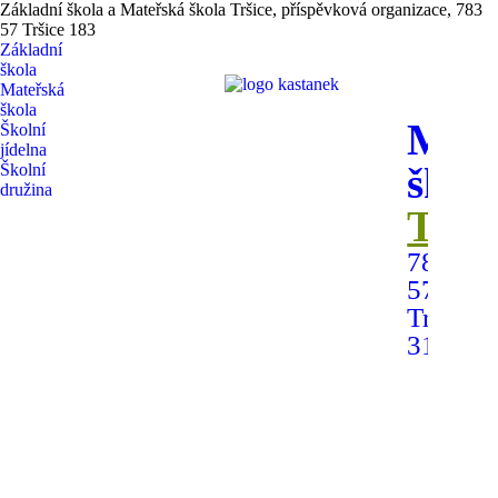
Základní škola a Mateřská škola Tršice, příspěvková organizace, 783
57 Tršice 183
Základní
škola
Mateřská
škola
Mate
Školní
jídelna
škol
Školní
družina
Trši
783
57
Tršice
315