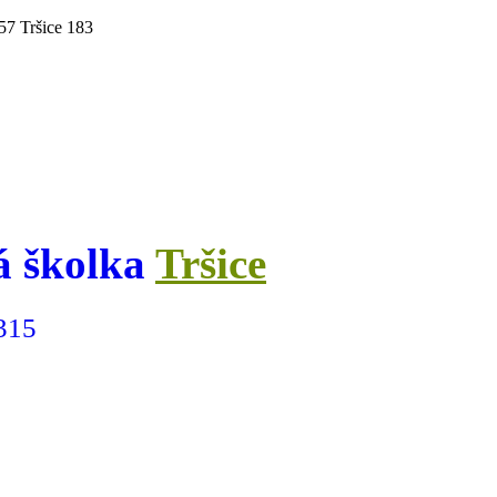
3 57 Tršice 183
á školka
Tršice
 315