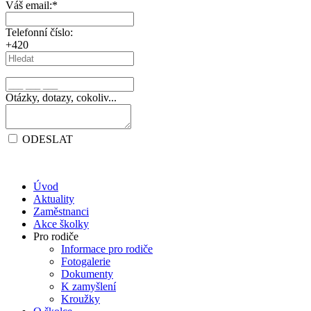
Váš email:
*
Telefonní číslo:
+420
Otázky, dotazy, cokoliv...
ODESLAT
Úvod
Aktuality
Zaměstnanci
Akce školky
Pro rodiče
Informace pro rodiče
Fotogalerie
Dokumenty
K zamyšlení
Kroužky